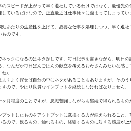
事のスピードが上がって早く退社しているわけではなく、最優先の
理しているだけなので、正直最近は仕事徐々に溜まってしまってい
間効あたりの生産性を上げて、必要な仕事を処理しつつ、早く退社
いものです。
し
でネックになるのはネタ探しです。毎日記事を書きながら、明日の
る、なんだか毎日ばんごはんの献立を考えるお母さんみたいな感じで
すね)。
はよくよく探せば自分の中にネタがあることもありますが、そのう
ますので、やはり良質なインプットを継続しなければなりません。
一ヶ月程度のことですが、悪戦苦闘しながらも継続で得られるもの
ンプットしたものをアウトプットに変換する力が鍛えられること。
いるので、観るもの、触れるもの、経験するものに対する感度が上