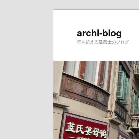
メ
イ
ン
archi-blog
コ
壁を超える建築士のブログ
ン
テ
ン
ツ
へ
移
動