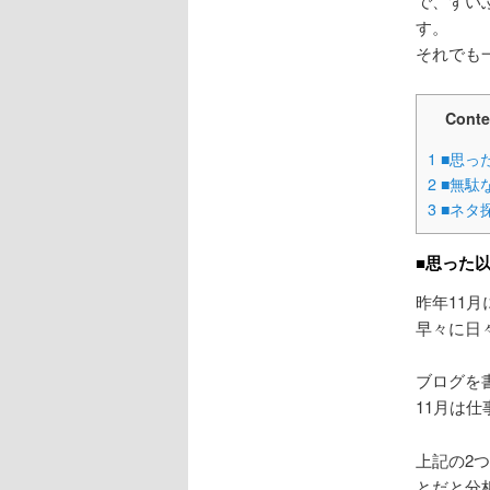
で、ずい
す。
それでも
Conte
1
■思っ
2
■無駄
3
■ネタ
■思った
昨年11
早々に日
ブログを
11月は
上記の2
とだと分