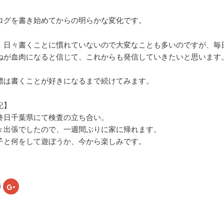
ログを書き始めてからの明らかな変化です。
、日々書くことに慣れていないので大変なことも多いのですが、毎
ねが血肉になると信じて、これからも発信していきたいと思います
標は書くことが好きになるまで続けてみます。
記】
終日千葉県にて検査の立ち合い。
々出張でしたので、一週間ぶりに家に帰れます。
子と何をして遊ぼうか、今から楽しみです。
Facebook
ク
で
リ
共
ッ
有
ク
す
し
る
て
に
Google+