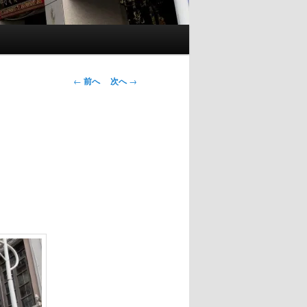
投
←
前へ
次へ
→
稿
ナ
ビ
ゲ
ー
シ
ョ
ン