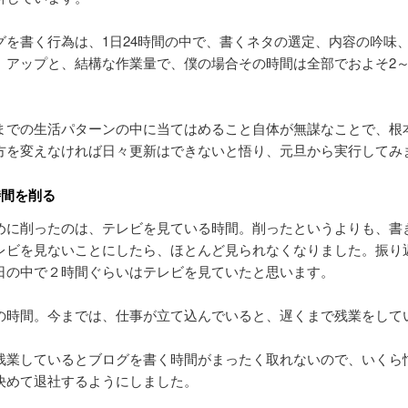
グを書く行為は、1日24時間の中で、書くネタの選定、内容の吟味
、アップと、結構な作業量で、僕の場合その時間は全部でおよそ2～
。
までの生活パターンの中に当てはめること自体が無謀なことで、根
方を変えなければ日々更新はできないと悟り、元旦から実行してみ
時間を削る
めに削ったのは、テレビを見ている時間。削ったというよりも、書
レビを見ないことにしたら、ほとんど見られなくなりました。振り
日の中で２時間ぐらいはテレビを見ていたと思います。
の時間。今までは、仕事が立て込んでいると、遅くまで残業をして
残業しているとブログを書く時間がまったく取れないので、いくら
決めて退社するようにしました。