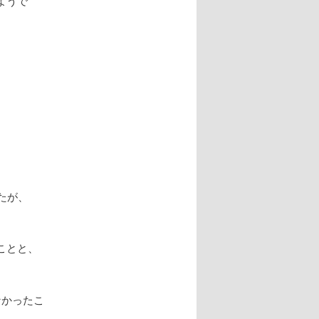
ようで
たが、
ことと、
なかったこ