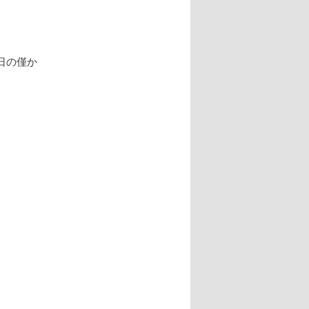
日の僅か
。