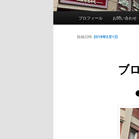
メ
プロフィール
お問い合わせ
イ
ン
メ
投稿日時:
2019年2月1日
ニ
ュ
ー
ブ