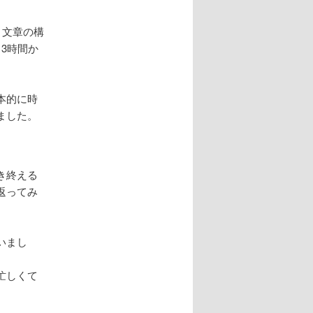
、文章の構
3時間か
本的に時
ました。
き終える
返ってみ
いまし
忙しくて