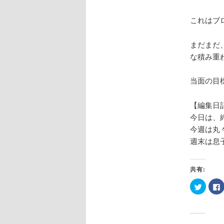
これはブ
まだまだ
な積み重
当面の目
【編集日
今日は、
今週は丸
週末は息
共有:
ク
リ
ッ
ク
し
て
Twitter