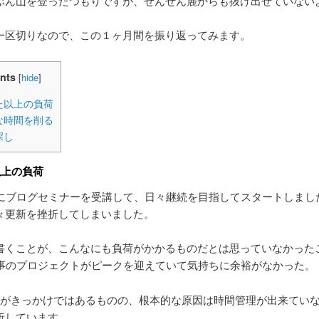
ぶん山を登ったつもりですが、ぜんぜん麓からも抜け出せていない
一区切りなので、この１ヶ月間を振り返ってみます。
nts
[
hide
]
た以上の負荷
な時間を削る
探し
以上の負荷
月にブログセミナーを受講して、日々継続を目指してスタートしまし
々更新を挫折してしまいました。
書くことが、こんなにも負荷がかかるものだとは思っていなかった
仕事のプロジェクトがピークを迎えていて気持ちに余裕がなかった。
つがきっかけではあるものの、根本的な原因は時間管理が出来てい
析しています。