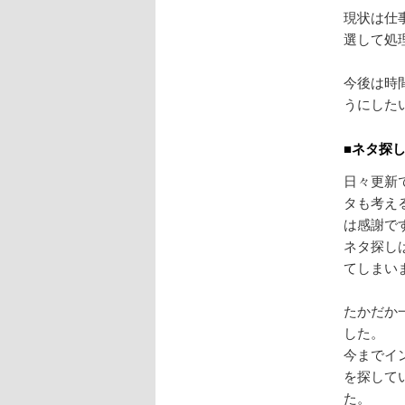
現状は仕
選して処
今後は時
うにした
■ネタ探
日々更新
タも考え
は感謝で
ネタ探し
てしまい
たかだか
した。
今までイ
を探して
た。