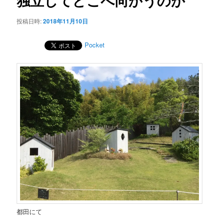
独立してどこへ向かうのか
ゲ
ー
投稿日時:
2018年11月10日
シ
ョ
Pocket
ン
都田にて