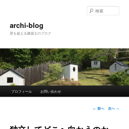
メ
イ
検
ン
索
コ
archi-blog
ン
壁を超える建築士のブログ
テ
ン
ツ
へ
移
動
メ
プロフィール
お問い合わせ
イ
ン
メ
投
←
前へ
次へ
→
ニ
稿
ュ
ナ
ー
ビ