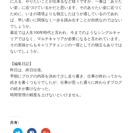
に入る、やりたいことが出来るなど様々ですが、一番は「ありた
い姿」に近づけているかだと思います。そのありたい姿に近づく
ために、いまの環境よりも独立したほうが適しているのであれ
ば、早い遅いに関係なく一歩を踏み出すことが自然なのではない
でしょうか。
最近では人生100年時代と言われ、今までのようなシングルキャ
リアではなく、マルチキャリアが必要になると言われています。
その意味からもキャリアチェンジの一環としての独立もありでは
ないでしょうか。
【編集日記】
昨日は、終日出張。
早朝にブログの内容を決めて少し走り書き、仕事が終わってから
続きを書くつもりでしたが、仕事が思った通りに終わらずブログ
の続きが書けなかった。
時間管理の精度を上げないといけません。
共有:
ク
Facebook
ク