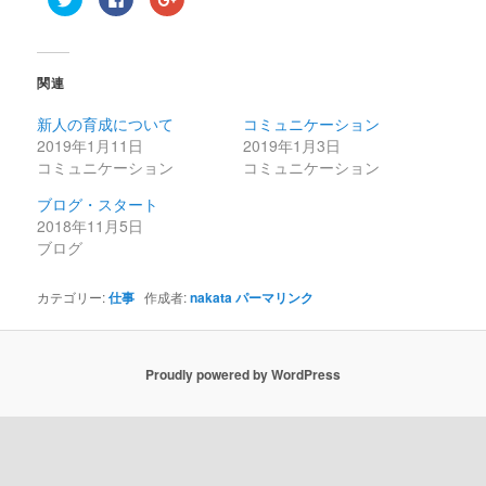
リ
で
リ
ッ
共
ッ
ク
有
ク
し
す
し
て
る
て
Twitter
に
Google+
関連
で
は
で
共
ク
共
有
リ
有
新人の育成について
コミュニケーション
(新
ッ
(新
し
ク
し
2019年1月11日
2019年1月3日
い
し
い
ウ
て
ウ
コミュニケーション
コミュニケーション
ィ
く
ィ
ン
だ
ン
ブログ・スタート
ド
さ
ド
ウ
い
ウ
2018年11月5日
で
(新
で
開
し
開
ブログ
き
い
き
ま
ウ
ま
す)
ィ
す)
ン
カテゴリー:
仕事
作成者:
nakata
パーマリンク
ド
ウ
で
開
き
ま
Proudly powered by WordPress
す)