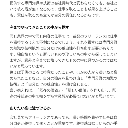
提供する専門知識や技術は会社員時代と変わらなくても、会社と
いう後ろ盾が無くなるので、仕事を取ることも成果を上げること
も、責任を取るのも全てが自分の責任になるからです。
今までやってきたことの中から探す
同じ業界の中で同じ内容の仕事では、後発のフリーランスは仕事
を獲得するうえで不利になるでしょう。それを覆すには専門分野
の知識や技術以外に自分だけの独自性を打ち出す必要がありま
す。独自性というと新しいものや珍しいもの中から探してしまい
ますが、意外と今までに培ってきたものの中に見つかるのではな
いかと思っています。
例えば子供のころに得意だったことや、ほかの人から凄いねと褒
められたことなど、自分の強みを見つけ出し「専門分野の知識や
技術」と「自分だけの独自性」を掛け合わせる。
言い換えれば、「既存の価値」×「新しい価値」を作り出し、既
存の枠組みの中で軸をずらす発想が必要ではないかと思います。
ありたい姿に近づけるか
会社員でもフリーランスであっても、長い時間を費やす仕事は自
分自身が納得して働くことが重要です。納得感は欲しいものが手