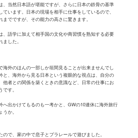
は、当然日本語が堪能ですが、さらに日本の鉄骨の基準
しています。日本の現場を相手に仕事をしているので、
れまでですが、その能力の高さに驚きます。
は、語学に加えて相手国の文化や商習慣を熟知する必要
れました。
で海外のほんの一部しか垣間見ることが出来ませんでし
外と、海外から見る日本という複眼的な視点は、自分の
、他者との関係を築くときの意識など、日常の仕事にお
うです。
外へ出かけてもるのも一考かと、GWの10連休に海外旅行
ょうか。
たので、家の中で息子とプラレールで遊びました。