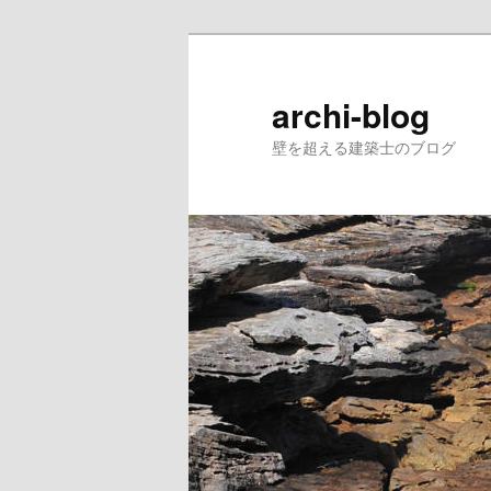
メ
サ
イ
ブ
ン
コ
archi-blog
コ
ン
壁を超える建築士のブログ
ン
テ
テ
ン
ン
ツ
ツ
へ
へ
移
移
動
動