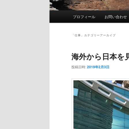
メ
プロフィール
お問い合わせ
イ
ン
メ
「
仕事
」カテゴリーアーカイブ
ニ
ュ
海外から日本を
ー
投稿日時:
2019年2月3日