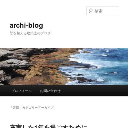
メ
サ
イ
ブ
検
ン
コ
索
コ
ン
archi-blog
ン
テ
壁を超える建築士のブログ
テ
ン
ン
ツ
ツ
へ
へ
移
移
動
動
メ
プロフィール
お問い合わせ
イ
ン
メ
「
習慣
」カテゴリーアーカイブ
ニ
ュ
ー
充実した1年を過ごすために