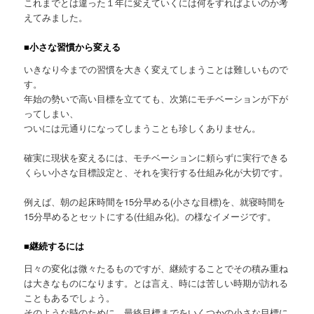
これまでとは違った１年に変えていくには何をすればよいのか考
えてみました。
■小さな習慣から変える
いきなり今までの習慣を大きく変えてしまうことは難しいもので
す。
年始の勢いで高い目標を立てても、次第にモチベーションが下が
ってしまい、
ついには元通りになってしまうことも珍しくありません。
確実に現状を変えるには、モチベーションに頼らずに実行できる
くらい小さな目標設定と、それを実行する仕組み化が大切です。
例えば、朝の起床時間を15分早める(小さな目標)を、就寝時間を
15分早めるとセットにする(仕組み化)。の様なイメージです。
■継続するには
日々の変化は微々たるものですが、継続することでその積み重ね
は大きなものになります。とは言え、時には苦しい時期が訪れる
こともあるでしょう。
そのような時のために、最終目標までをいくつかの小さな目標に